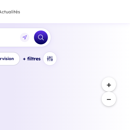
Actualités
+ filtres
rvision
+
−