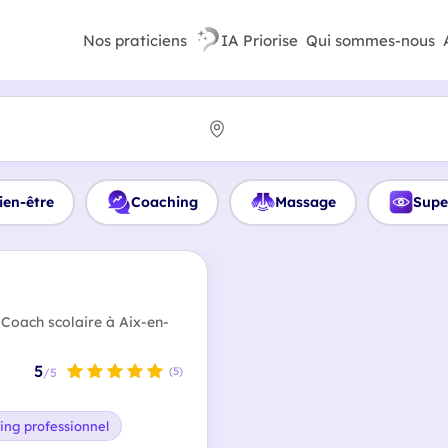
Nos praticiens
IA Priorise
Qui sommes-nous
ien-être
Coaching
Massage
Supe
 Coach scolaire à Aix-en-
5
(5)
/5
ing professionnel