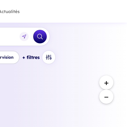
Actualités
+ filtres
rvision
+
−