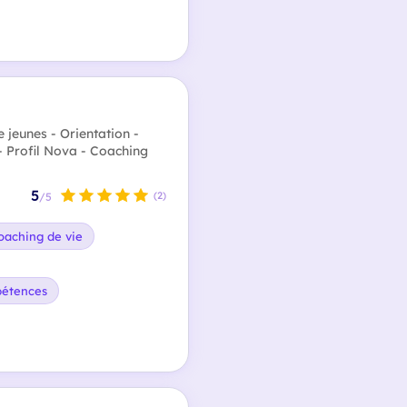
 jeunes - Orientation -
- Profil Nova - Coaching
5
(2)
/5
oaching de vie
pétences