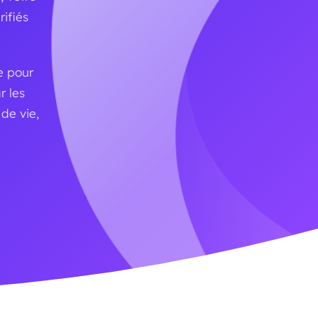
rifiés
e pour
r les
de vie,