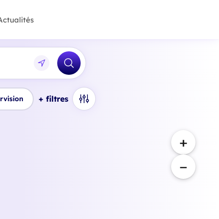
Actualités
+ filtres
rvision
+
−