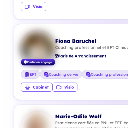
Visio
Fiona Baruchel
Coaching professionnel et EFT Cliniq
Paris 8e Arrondissement
Praticien engagé
EFT
Coaching de vie
Coaching profession
Cabinet
Visio
Marie-Odile Wolf
Praticienne certifiée en PNL et EFT, é