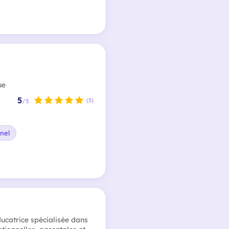
ue
5
(3)
/5
nel
ducatrice spécialisée dans