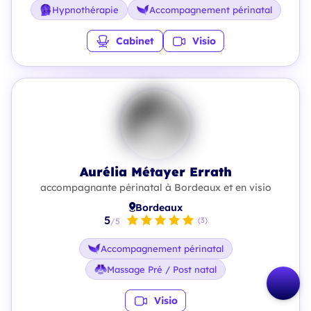
Hypnothérapie
Accompagnement périnatal
Cabinet
Visio
Aurélia Métayer Errath
accompagnante périnatal à Bordeaux et en visio
Bordeaux
5
(3)
/5
Accompagnement périnatal
Massage Pré / Post natal
Visio