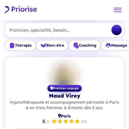
Praticien, spécialité, besoin...
Thérapie
Bien-être
Coaching
Massage
Praticien engagé
Maud Virey
Hypnothérapeute et accompagnement périnatal à Paris
& en Visio Femmes & Enfants dès 5 ans.
Paris
5
(16)
/5