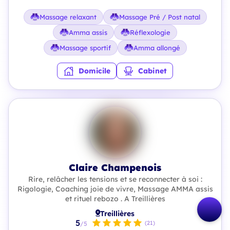
Massage relaxant
Massage Pré / Post natal
Amma assis
Réflexologie
Massage sportif
Amma allongé
Domicile
Cabinet
Claire Champenois
Rire, relâcher les tensions et se reconnecter à soi :
Rigologie, Coaching joie de vivre, Massage AMMA assis
et rituel rebozo . A Treillières
Treillières
5
(21)
/5