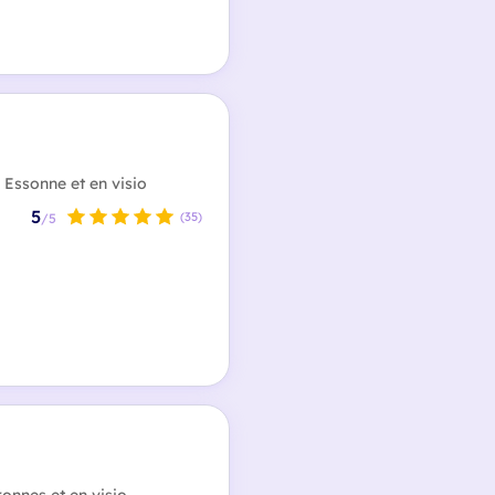
 Essonne et en visio
5
(35)
/5
onnes et en visio