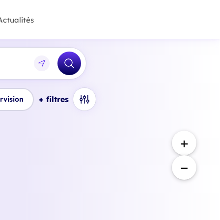
Actualités
+ filtres
rvision
+
−