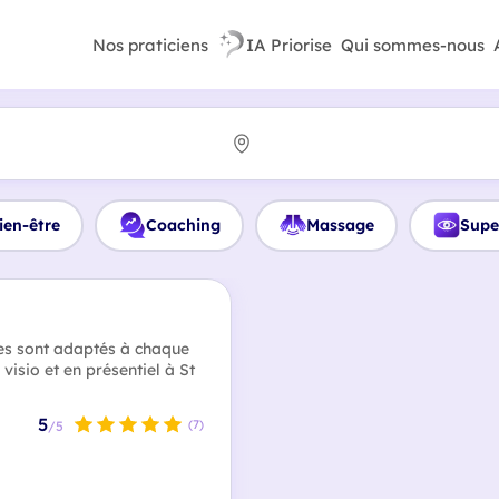
Nos praticiens
IA Priorise
Qui sommes-nous
ien-être
Coaching
Massage
Supe
s sont adaptés à chaque
visio et en présentiel à St
5
(7)
/5