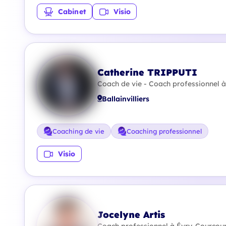
Cabinet
Visio
Catherine TRIPPUTI
Coach de vie - Coach professionnel à
Ballainvilliers
Coaching de vie
Coaching professionnel
Visio
Jocelyne Artis
Coach professionnel à Évry-Courcour