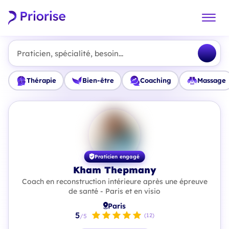
Praticien, spécialité, besoin...
Thérapie
Bien-être
Coaching
Massage
Praticien engagé
Kham Thepmany
Coach en reconstruction intérieure après une épreuve
de santé - Paris et en visio
Paris
5
(12)
/5