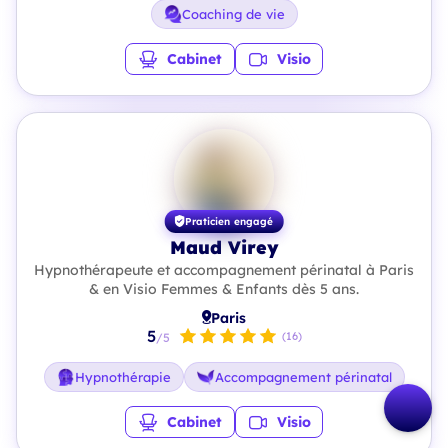
Coaching de vie
Cabinet
Visio
Praticien engagé
Maud Virey
Hypnothérapeute et accompagnement périnatal à Paris
& en Visio Femmes & Enfants dès 5 ans.
Paris
5
(16)
/5
Hypnothérapie
Accompagnement périnatal
Cabinet
Visio