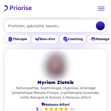
Praticien, spécialité, besoin...
Thérapie
Bien-être
Coaching
Massage
Myriam Zlotnik
Naturopathie, Sophrologie, Hypnose, drainage
lymphatique Renata França, cryothérapie locasisée,
milta thérapie et Kobido à Maisons-Alfort
Maisons-Alfort
5
(80)
/5