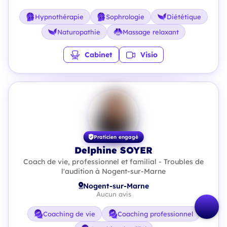
Hypnothérapie
Sophrologie
Diététique
Naturopathie
Massage relaxant
Cabinet
Visio
Praticien engagé
Delphine SOYER
Coach de vie, professionnel et familial - Troubles de
l'audition à Nogent-sur-Marne
Nogent-sur-Marne
Aucun avis
Coaching de vie
Coaching professionnel