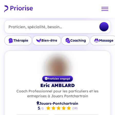
Praticien, spécialité, besoin...
Thérapie
Bien-être
Coaching
Massage
Praticien engagé
Eric AMBLARD
Coach Professionnel pour les particuliers et les
entreprises à Jouars Pontchartrain
Jouars-Pontchartrain
5
(18)
/5