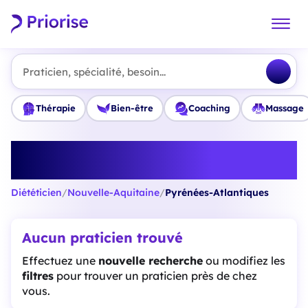
Praticien, spécialité, besoin...
Thérapie
Bien-être
Coaching
Massage
Trouvez le meilleur Diététicien en
Pyrénées-Atlantiques
Diététicien
/
Nouvelle-Aquitaine
/
Pyrénées-Atlantiques
Aucun praticien trouvé
Effectuez une
nouvelle recherche
ou modifiez les
filtres
pour trouver un praticien près de chez
vous.