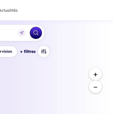
Actualités
+ filtres
rvision
+
−