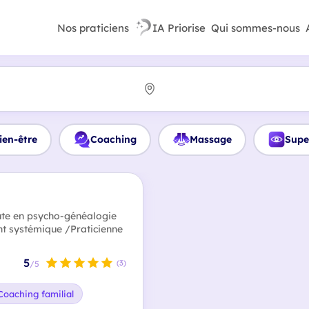
Nos praticiens
IA Priorise
Qui sommes-nous
ien-être
Coaching
Massage
Supe
ute en psycho-généalogie
t systémique /Praticienne
5
(3)
/5
Coaching familial