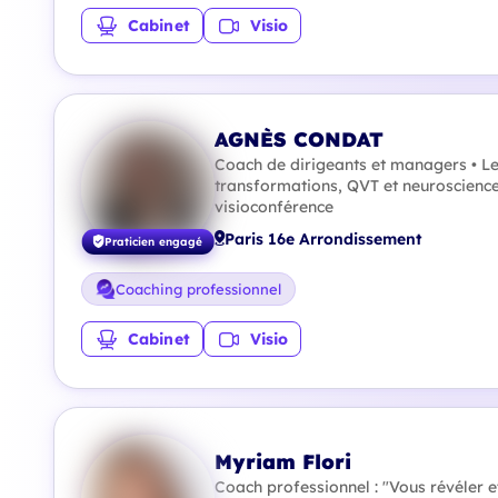
Cabinet
Visio
AGNÈS CONDAT
Coach de dirigeants et managers • L
transformations, QVT et neurosciences
visioconférence
Paris 16e Arrondissement
Praticien engagé
Coaching professionnel
Cabinet
Visio
Myriam Flori
Coach professionnel : "Vous révéler e