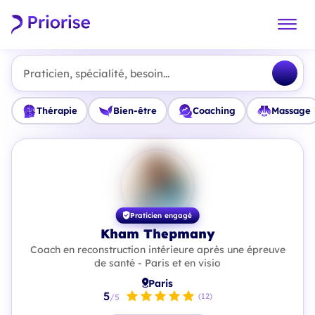
Praticien, spécialité, besoin...
Thérapie
Bien-être
Coaching
Massage
Praticien engagé
Kham Thepmany
Coach en reconstruction intérieure après une épreuve
de santé - Paris et en visio
Paris
5
(12)
/5