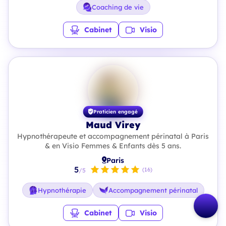
Coaching de vie
Cabinet
Visio
Praticien engagé
Maud Virey
Hypnothérapeute et accompagnement périnatal à Paris
& en Visio Femmes & Enfants dès 5 ans.
Paris
5
(16)
/5
Hypnothérapie
Accompagnement périnatal
Cabinet
Visio