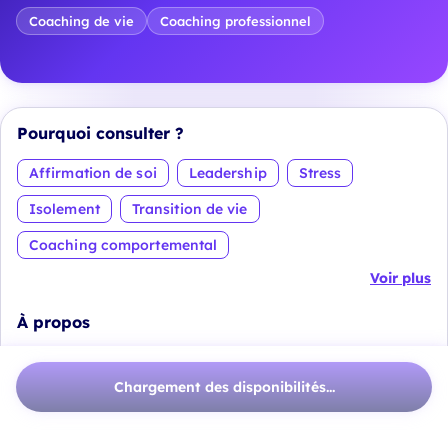
Coaching de vie
Coaching professionnel
Pourquoi consulter ?
Affirmation de soi
Leadership
Stress
Isolement
Transition de vie
Coaching comportemental
Voir plus
À propos
Vous êtes ici pour une bonne raison.
Chargement des disponibilités...
Peut-être traversez-vous une
période complexe de
votre vie, une remise en question, un manque de
confiance, du stress, ou simplement une quête de