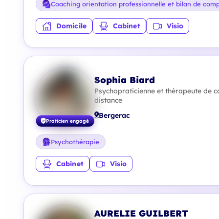
Coaching orientation professionnelle et bilan de com
Domicile
Cabinet
Visio
Sophia Biard
Psychopraticienne et thérapeute de c
distance
Bergerac
Praticien engagé
Psychothérapie
Cabinet
Visio
AURELIE GUILBERT