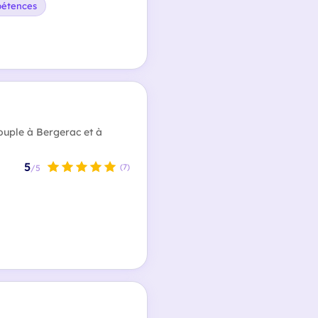
pétences
ouple à Bergerac et à
5
(7)
/5