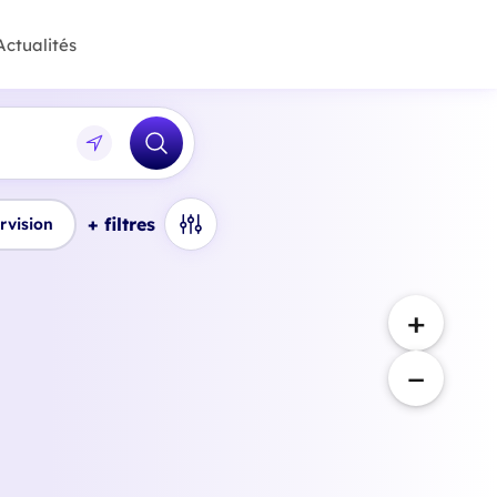
Actualités
+ filtres
rvision
+
−