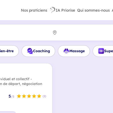
Nos praticiens
IA Priorise
Qui sommes-nous
ien-être
Coaching
Massage
Supe
duel et collectif -
on de départ, négociation
5
(2)
/5