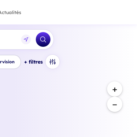
Actualités
+ filtres
rvision
+
−