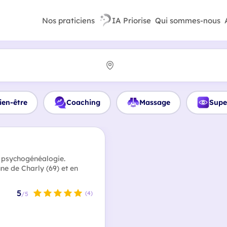
Nos praticiens
IA Priorise
Qui sommes-nous
ien-être
Coaching
Massage
Supe
n psychogénéalogie.
ne de Charly (69) et en
5
(4)
/5