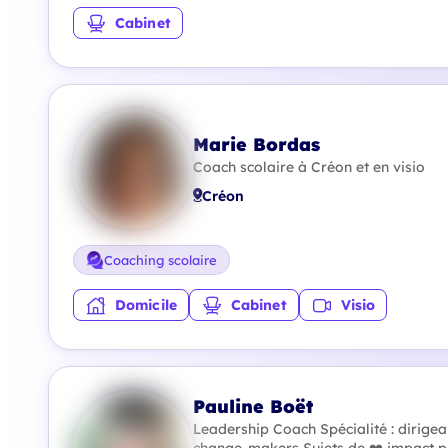
Cabinet
Marie Bordas
Coach scolaire à Créon et en visio
Créon
Coaching scolaire
Domicile
Cabinet
Visio
Pauline Boët
Leadership Coach Spécialité : dirigean
change-makers Sujets de ❤️ impact po