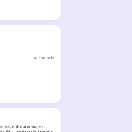
Aucun avis
t.e.s, entrepreneur.e.s,
sitif & leadership féminin