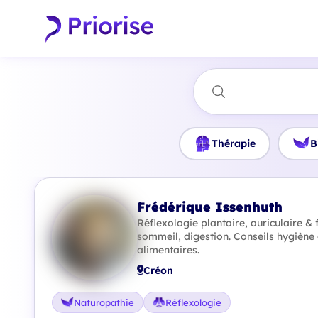
Thérapie
B
Frédérique Issenhuth
Réflexologie plantaire, auriculaire & f
sommeil, digestion. Conseils hygièn
alimentaires.
Créon
Naturopathie
Réflexologie