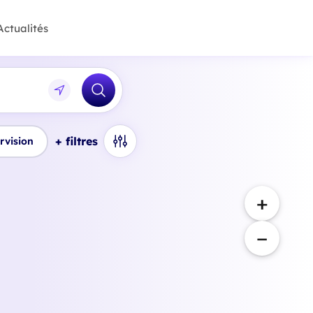
Actualités
+ filtres
rvision
+
−