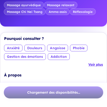
Massage ayurvédique
Massage relaxant
Massage Chi Nei Tsang
Amma assis
Réflexologie
Pourquoi consulter ?
Anxiété
Douleurs
Angoisse
Phobie
Gestion des émotions
Addiction
Voir plus
À propos
🌸
Vous souhaitez vous ajuster, solutionner vos
Chargement des disponibilités...
problématiques, ou mieux vivre avec au quotidien.
🌸