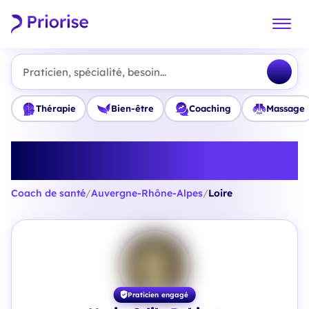
Praticien, spécialité, besoin...
Thérapie
Bien-être
Coaching
Massage
Trouvez le meilleur Coach de
santé en Loire
Coach de santé
/
Auvergne-Rhône-Alpes
/
Loire
Praticien engagé