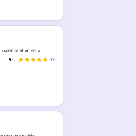
 Essonne et en visio
5
(35)
/5
onnes et en visio