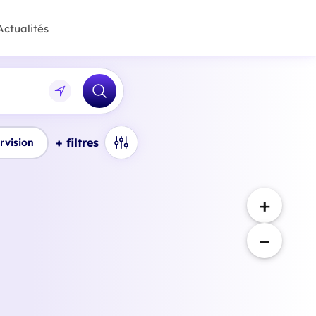
Actualités
+ filtres
rvision
+
−