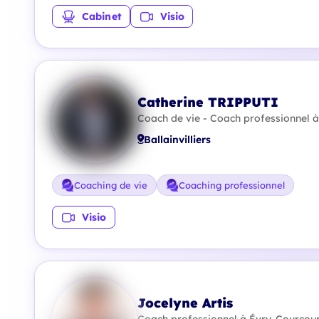
Cabinet
Visio
Catherine TRIPPUTI
Coach de vie - Coach professionnel à
Ballainvilliers
Coaching de vie
Coaching professionnel
Visio
Jocelyne Artis
Coach professionnel à Évry-Courcour