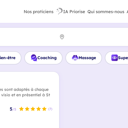
Nos praticiens
IA Priorise
Qui sommes-nous
ien-être
Coaching
Massage
Supe
s sont adaptés à chaque
visio et en présentiel à St
5
(7)
/5