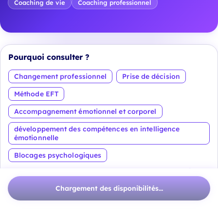
Coaching de vie
Coaching professionnel
Pourquoi consulter ?
Changement professionnel
Prise de décision
Méthode EFT
Accompagnement émotionnel et corporel
développement des compétences en intelligence
émotionnelle
Blocages psychologiques
Voir plus
Chargement des disponibilités...
À propos
Certaines périodes de vie ou de carrière nous