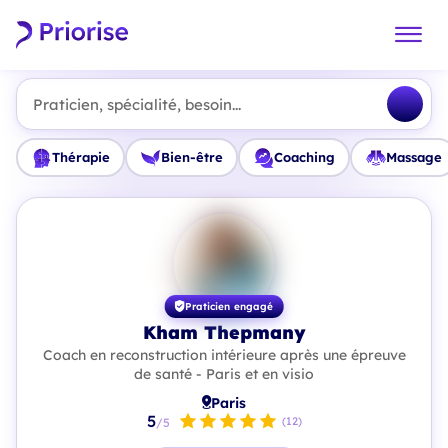
Praticien, spécialité, besoin...
Thérapie
Bien-être
Coaching
Massage
Praticien engagé
Kham Thepmany
Coach en reconstruction intérieure après une épreuve
de santé - Paris et en visio
Paris
5
(12)
/5