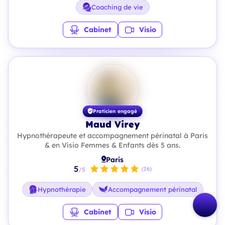
Coaching de vie
Cabinet
Visio
Praticien engagé
Maud Virey
Hypnothérapeute et accompagnement périnatal à Paris
& en Visio Femmes & Enfants dès 5 ans.
Paris
5
(16)
/5
Hypnothérapie
Accompagnement périnatal
Cabinet
Visio