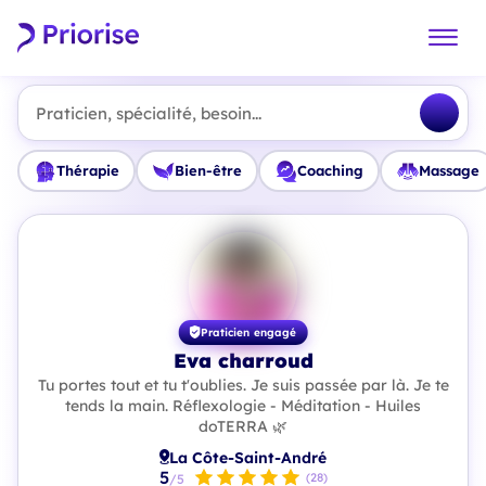
Praticien, spécialité, besoin...
Thérapie
Bien-être
Coaching
Massage
Praticien engagé
Eva charroud
Tu portes tout et tu t'oublies. Je suis passée par là. Je te
tends la main. Réflexologie - Méditation - Huiles
doTERRA 🌿
La Côte-Saint-André
5
(28)
/5