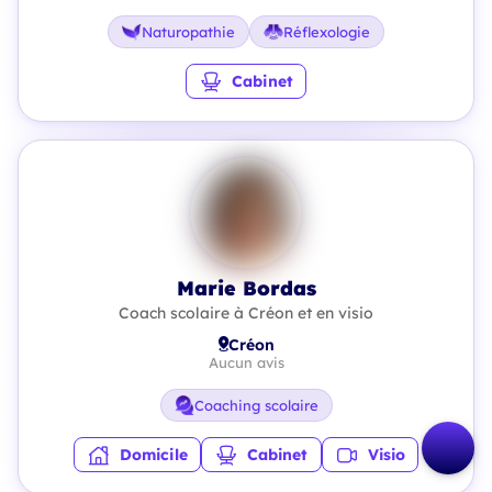
Naturopathie
Réflexologie
Cabinet
Marie Bordas
Coach scolaire à Créon et en visio
Créon
Aucun avis
Coaching scolaire
Domicile
Cabinet
Visio