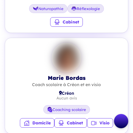
Naturopathie
Réflexologie
Cabinet
Marie Bordas
Coach scolaire à Créon et en visio
Créon
Aucun avis
Coaching scolaire
Domicile
Cabinet
Visio