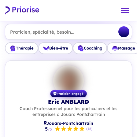
Praticien, spécialité, besoin...
Thérapie
Bien-être
Coaching
Massage
Praticien engagé
Eric AMBLARD
Coach Professionnel pour les particuliers et les
entreprises à Jouars Pontchartrain
Jouars-Pontchartrain
5
(18)
/5