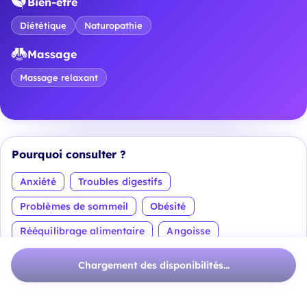
Bien-être
Diététique
Naturopathie
Massage
Massage relaxant
Pourquoi consulter ?
Anxiété
Troubles digestifs
Problèmes de sommeil
Obésité
Rééquilibrage alimentaire
Angoisse
Voir plus
Chargement des disponibilités...
À propos
Myriam Zlotnik d’ODELIA Nature : Votre Partenaire