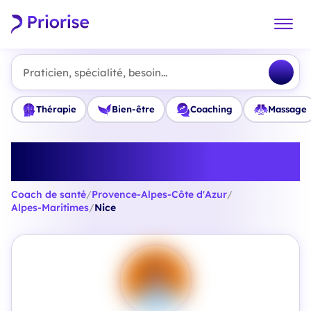
Praticien, spécialité, besoin...
Thérapie
Bien-être
Coaching
Massage
Trouvez le meilleur Coach de
santé à Nice
Coach de santé
/
Provence-Alpes-Côte d'Azur
/
Alpes-Maritimes
/
Nice