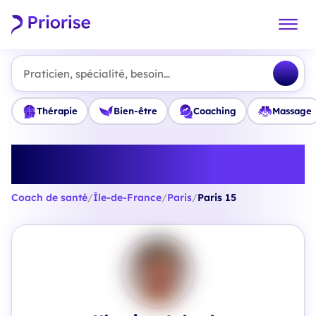
Praticien, spécialité, besoin...
Thérapie
Bien-être
Coaching
Massage
Trouvez le meilleur Coach de
santé à Paris 15
Coach de santé
/
Île-de-France
/
Paris
/
Paris 15