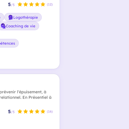
5
(12)
/5
e
Logothérapie
Coaching de vie
pétences
révenir l'épuisement, à
relationnel. En Présentiel à
5
(16)
/5