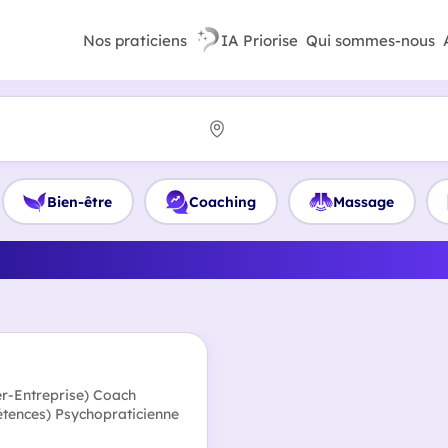
Nos praticiens
IA Priorise
Qui sommes-nous
Bien-être
Coaching
Massage
le meilleur Coach de vie à 
ier-Entreprise) Coach
étences) Psychopraticienne