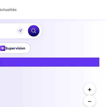
Actualités
Supervision
Dunkerque
+
−