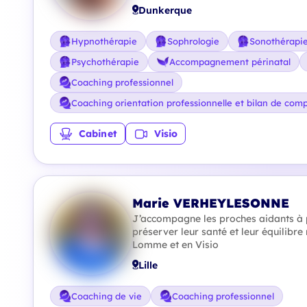
Dunkerque
Hypnothérapie
Sophrologie
Sonothérapi
Psychothérapie
Accompagnement périnatal
Coaching professionnel
Coaching orientation professionnelle et bilan de com
Cabinet
Visio
Marie VERHEYLESONNE
J’accompagne les proches aidants à p
préserver leur santé et leur équilibre 
Lomme et en Visio
Lille
Coaching de vie
Coaching professionnel