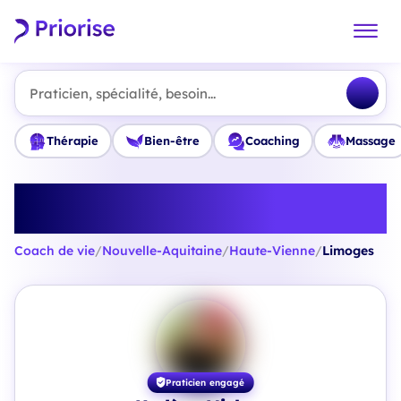
Praticien, spécialité, besoin...
Thérapie
Bien-être
Coaching
Massage
Trouvez le meilleur Coach de vie
à Limoges
Coach de vie
/
Nouvelle-Aquitaine
/
Haute-Vienne
/
Limoges
Praticien engagé