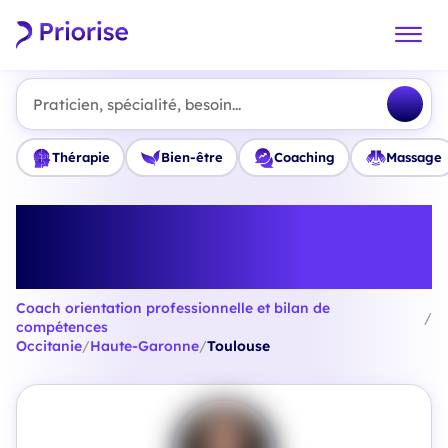
Praticien, spécialité, besoin...
Thérapie
Bien-être
Coaching
Massage
Trouvez le meilleur Coach
orientation professionnelle et
bilan de compétences à Toulouse
Coach orientation professionnelle et bilan de
/
compétences
Occitanie
/
Haute-Garonne
/
Toulouse