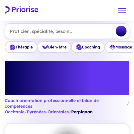
Praticien, spécialité, besoin...
Thérapie
Bien-être
Coaching
Massage
Trouvez le meilleur Coach
orientation professionnelle et
bilan de compétences à
Perpignan
Coach orientation professionnelle et bilan de
/
compétences
Occitanie
/
Pyrénées-Orientales
/
Perpignan