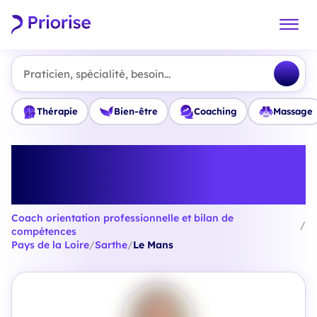
Praticien, spécialité, besoin...
Thérapie
Bien-être
Coaching
Massage
Trouvez le meilleur Coach
orientation professionnelle et
bilan de compétences à Le Mans
Coach orientation professionnelle et bilan de
/
compétences
Pays de la Loire
/
Sarthe
/
Le Mans