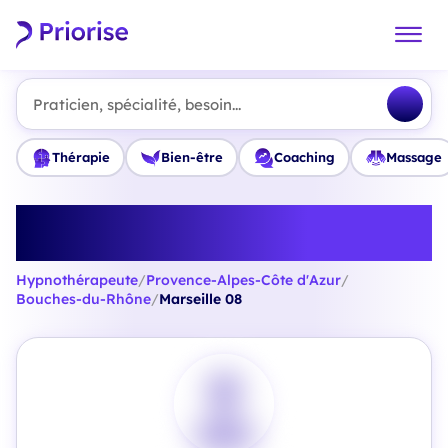
Praticien, spécialité, besoin...
Thérapie
Bien-être
Coaching
Massage
Trouvez le meilleur
Hypnothérapeute à Marseille 08
Hypnothérapeute
/
Provence-Alpes-Côte d'Azur
/
Bouches-du-Rhône
/
Marseille 08