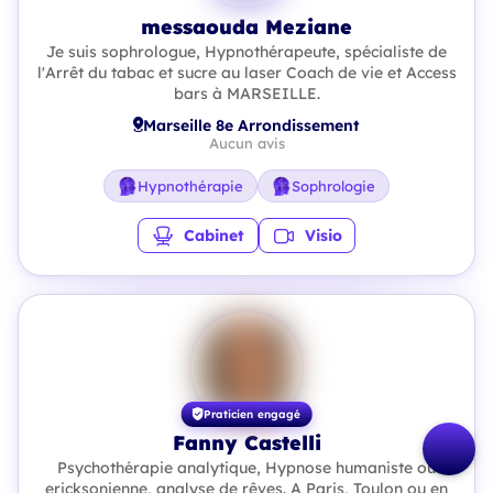
messaouda Meziane
Je suis sophrologue, Hypnothérapeute, spécialiste de
l'Arrêt du tabac et sucre au laser Coach de vie et Access
bars à MARSEILLE.
Marseille 8e Arrondissement
Aucun avis
Hypnothérapie
Sophrologie
Cabinet
Visio
Praticien engagé
Fanny Castelli
Psychothérapie analytique, Hypnose humaniste ou
ericksonienne, analyse de rêves. A Paris, Toulon ou en