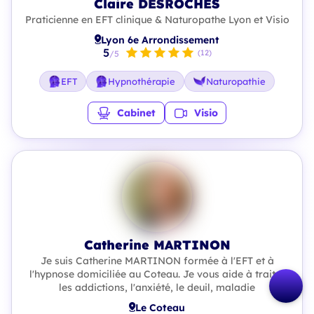
Claire DESROCHES
Praticienne en EFT clinique & Naturopathe Lyon et Visio
Lyon 6e Arrondissement
5
(12)
/5
EFT
Hypnothérapie
Naturopathie
Cabinet
Visio
Catherine MARTINON
Je suis Catherine MARTINON formée à l'EFT et à
l'hypnose domiciliée au Coteau. Je vous aide à traiter
les addictions, l'anxiété, le deuil, maladie
Le Coteau