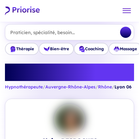
Praticien, spécialité, besoin...
Thérapie
Bien-être
Coaching
Massage
Trouvez le meilleur
Hypnothérapeute à Lyon 06
Hypnothérapeute
/
Auvergne-Rhône-Alpes
/
Rhône
/
Lyon 06