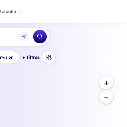
Actualités
+ filtres
rvision
+
−