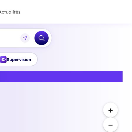
Actualités
Supervision
Haute-Savoie
+
−