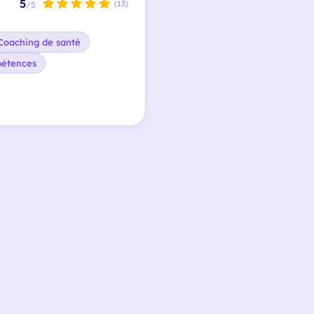
5
(13)
/5
Coaching de santé
pétences