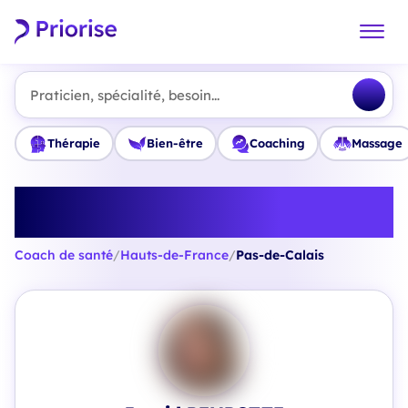
Praticien, spécialité, besoin...
Thérapie
Bien-être
Coaching
Massage
Trouvez le meilleur Coach de
santé en Pas-de-Calais
Coach de santé
/
Hauts-de-France
/
Pas-de-Calais