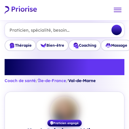
Praticien, spécialité, besoin...
Thérapie
Bien-être
Coaching
Massage
Trouvez le meilleur Coach de
santé en Val-de-Marne
Coach de santé
/
Île-de-France
/
Val-de-Marne
Praticien engagé