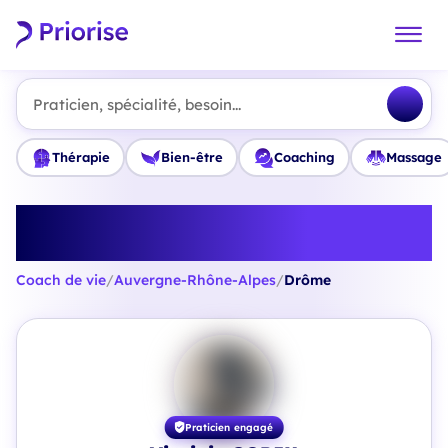
Praticien, spécialité, besoin...
Thérapie
Bien-être
Coaching
Massage
Trouvez le meilleur Coach de vie
en Drôme
Coach de vie
/
Auvergne-Rhône-Alpes
/
Drôme
Praticien engagé