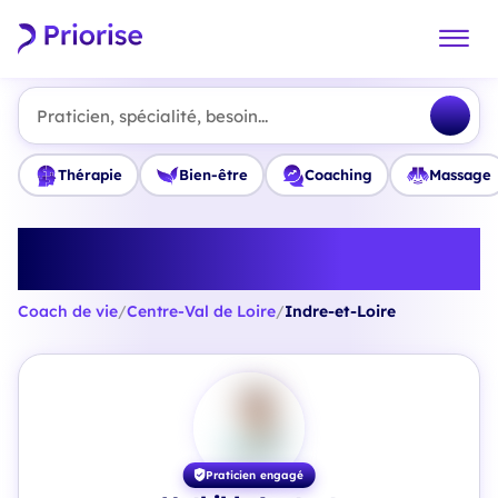
Praticien, spécialité, besoin...
Thérapie
Bien-être
Coaching
Massage
Trouvez le meilleur Coach de vie
en Indre-et-Loire
Coach de vie
/
Centre-Val de Loire
/
Indre-et-Loire
Praticien engagé