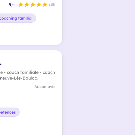
5
(15)
/5
Coaching familial
T
e - coach familiale - coach
lleneuve-Lès-Bouloc.
Aucun avis
pétences