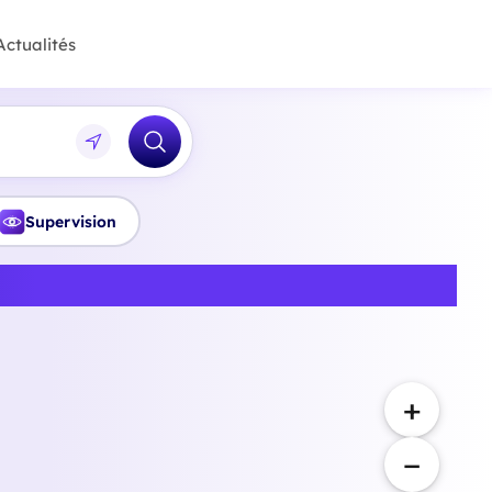
Actualités
Supervision
Haute-Garonne
+
−