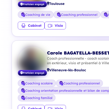
Toulouse
Praticien engagé
Coaching de vie
Coaching professionnel
Cabinet
Visio
Carole BAGATELLA-BESSE
Coach professionnelle - coach scolair
en extérieur, visio et présentiel à Vi
Villeneuve-lès-Bouloc
Praticien engagé
Coaching scolaire
Coaching professionnel
Coaching orientation professionnelle et bilan de com
Coaching familial
Cabinet
Visio