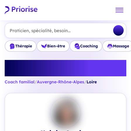
Praticien, spécialité, besoin...
Thérapie
Bien-être
Coaching
Massage
Trouvez le meilleur Coach
familial en Loire
Coach familial
/
Auvergne-Rhône-Alpes
/
Loire