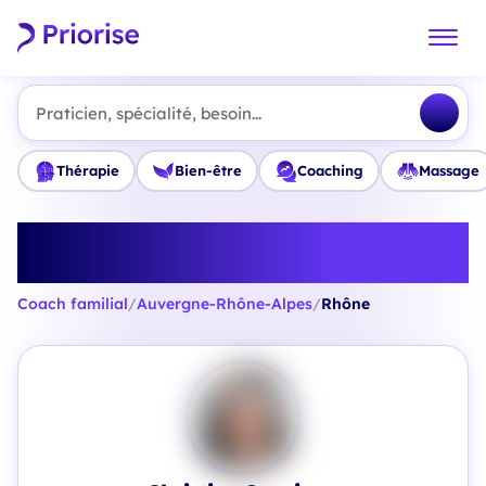
Praticien, spécialité, besoin...
Thérapie
Bien-être
Coaching
Massage
Trouvez le meilleur Coach
familial en Rhône
Coach familial
/
Auvergne-Rhône-Alpes
/
Rhône