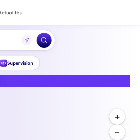
Actualités
Supervision
 en Var
+
−