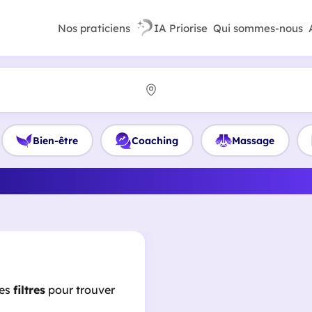
Nos praticiens
IA Priorise
Qui sommes-nous
Bien-être
Coaching
Massage
z le meilleur Coach familial
les
filtres
pour trouver