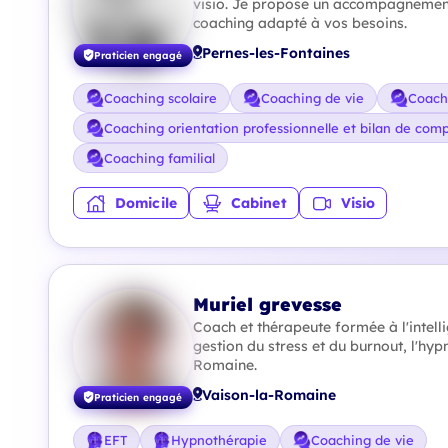
visio. Je propose un accompagnement
coaching adapté à vos besoins.
Pernes-les-Fontaines
Praticien engagé
Coaching scolaire
Coaching de vie
Coach
Coaching orientation professionnelle et bilan de com
Coaching familial
Domicile
Cabinet
Visio
Muriel grevesse
Coach et thérapeute formée à l'intell
gestion du stress et du burnout, l'hyp
Romaine.
Vaison-la-Romaine
Praticien engagé
EFT
Hypnothérapie
Coaching de vie