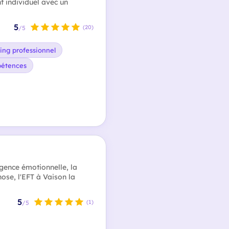
 individuel avec un
5
(20)
/5
ing professionnel
pétences
igence émotionnelle, la
nose, l'EFT à Vaison la
5
(1)
/5