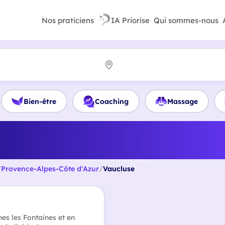
Nos praticiens
IA Priorise
Qui sommes-nous
Bien-être
Coaching
Massage
r Coach orientation professi
compétences en Vaucluse
/
Provence-Alpes-Côte d'Azur
/
Vaucluse
es les Fontaines et en