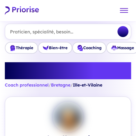
Praticien, spécialité, besoin...
Thérapie
Bien-être
Coaching
Massage
Trouvez le meilleur Coach
professionnel en Ille-et-Vilaine
Coach professionnel
/
Bretagne
/
Ille-et-Vilaine