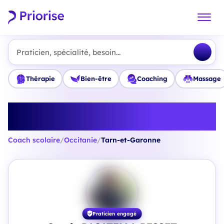
Praticien, spécialité, besoin...
Thérapie
Bien-être
Coaching
Massage
Trouvez le meilleur Coach
scolaire en Tarn-et-Garonne
Coach scolaire
/
Occitanie
/
Tarn-et-Garonne
Praticien engagé