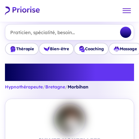
Praticien, spécialité, besoin...
Thérapie
Bien-être
Coaching
Massage
Trouvez le meilleur
Hypnothérapeute en Morbihan
Hypnothérapeute
/
Bretagne
/
Morbihan